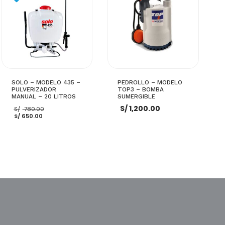
SOLO – MODELO 435 –
PEDROLLO – MODELO
PULVERIZADOR
TOP3 – BOMBA
MANUAL – 20 LITROS
SUMERGIBLE
El
S/
1,200.00
S/
780.00
El
precio
S/
650.00
precio
original
actual
era:
es:
S/ 780.00.
S/ 650.00.
AÑADIR AL CARRITO
AÑADIR AL CARRITO