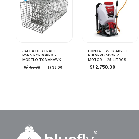
JAULA DE ATRAPE
HONDA – WJR 4025T –
PARA ROEDORES –
PULVERIZADOR A
MODELO TOMAHAWK
MOTOR – 25 LITROS
El
El
S/
2,750.00
S/
50.00
S/
38.00
precio
precio
original
actual
era:
es:
S/ 50.00.
S/ 38.00.
AÑADIR AL CARRITO
AÑADIR AL CARRITO