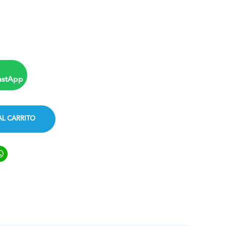
astApp
AL CARRITO
ook
ter
inkedIn
WhatsApp