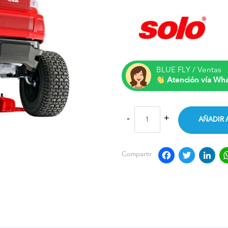
BLUE FLY / Ventas
Atención vía Wh
AÑADIR 
Faceb
Twit
L
Compartir