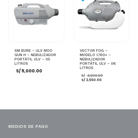
SM BURE – ULV MOO
VECTOR FOG –
GUN H – NEBULIZADOR
MODELO C150+ –
PORTÁTIL ULV – 05
NEBULIZADOR
LITROS
PORTÁTIL ULV – 06
LITROS
S/
5,000.00
El
S/
3,200.00
El
precio
S/
2,550.00
precio
original
actual
era:
es:
S/ 3,200.00.
S/ 2,550.00.
AÑADIR AL CARRITO
AÑADIR AL CARRITO
MEDIOS DE PAGO