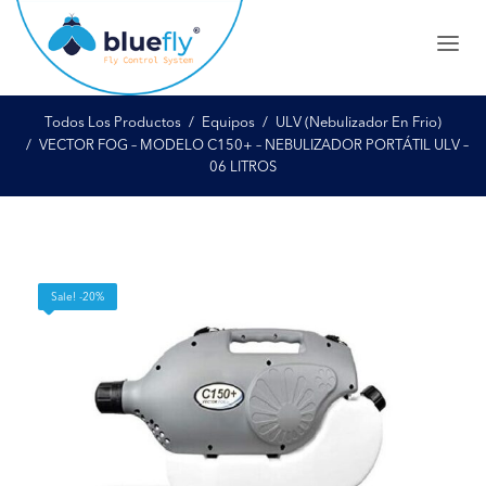
Todos Los Productos
Equipos
ULV (Nebulizador En Frio)
VECTOR FOG – MODELO C150+ – NEBULIZADOR PORTÁTIL ULV –
06 LITROS
Sale! -20%