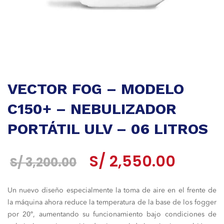
VECTOR FOG – MODELO
C150+ – NEBULIZADOR
PORTÁTIL ULV – 06 LITROS
El
El
S/
2,550.00
S/
3,200.00
precio
precio
Un nuevo diseño especialmente la toma de aire en el frente de
original
actual
la máquina ahora reduce la temperatura de la base de los fogger
era:
es:
por 20º, aumentando su funcionamiento bajo condiciones de