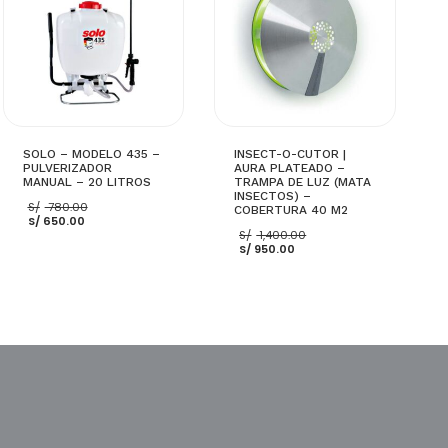
SOLO – MODELO 435 –
INSECT-O-CUTOR |
PULVERIZADOR
AURA PLATEADO –
MANUAL – 20 LITROS
TRAMPA DE LUZ (MATA
INSECTOS) –
El
S/
780.00
COBERTURA 40 M2
El
precio
S/
650.00
precio
original
El
S/
1,400.00
actual
era:
El
precio
S/
950.00
es:
S/ 780.00.
precio
original
S/ 650.00.
actual
era:
es:
S/ 1,400.00.
S/ 950.00.
AÑADIR AL CARRITO
AÑADIR AL CARRITO