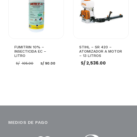
FUMITRIN 10% –
STIHL – SR 420 –
INSECTICIDA EC –
ATOMIZADOR A MOTOR
LITRO
– 13 LITROS
El
El
S/
2,536.00
S/
105.00
S/
90.00
precio
precio
original
actual
era:
es:
S/ 105.00.
S/ 90.00.
AÑADIR AL CARRITO
AÑADIR AL CARRITO
MEDIOS DE PAGO