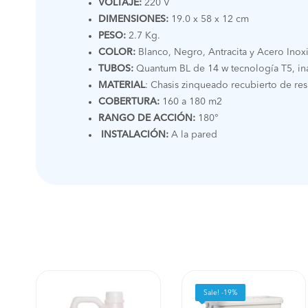
VOLTAJE:
220 V
DIMENSIONES:
19.0 x 58 x 12 cm
PESO:
2.7 Kg.
COLOR:
Blanco, Negro, Antracita y Acero Inox
TUBOS:
Quantum BL de 14 w tecnología T5, inas
MATERIAL
: Chasis zinqueado recubierto de re
COBERTURA:
160 a 180 m2
RANGO DE ACCIÓN:
180°
INSTALACIÓN:
A la pared
Sale! -19%