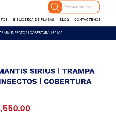
Búsqueda
de
productos
CTOS
BIBLIOTECA DE PLAGAS
BLOG
CONTÁCTENOS
UZ PARA INSECTOS ǀ COBERTURA 180 M2
MANTIS SIRIUS ǀ TRAMPA
 INSECTOS ǀ COBERTURA
El
1,550.00