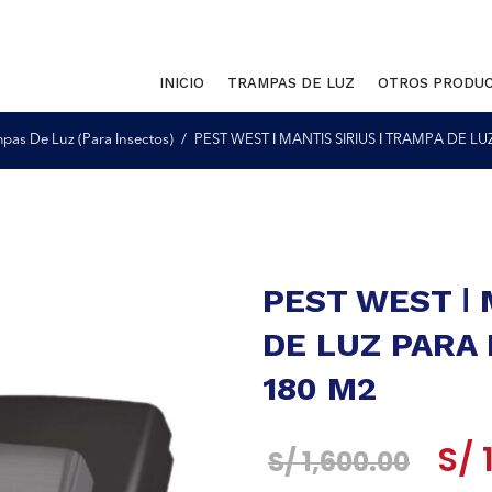
INICIO
TRAMPAS DE LUZ
OTROS PRODU
pas De Luz (Para Insectos)
PEST WEST ǀ MANTIS SIRIUS ǀ TRAMPA DE L
PEST WEST ǀ 
DE LUZ PARA
180 M2
El
S/
S/
1,600.00