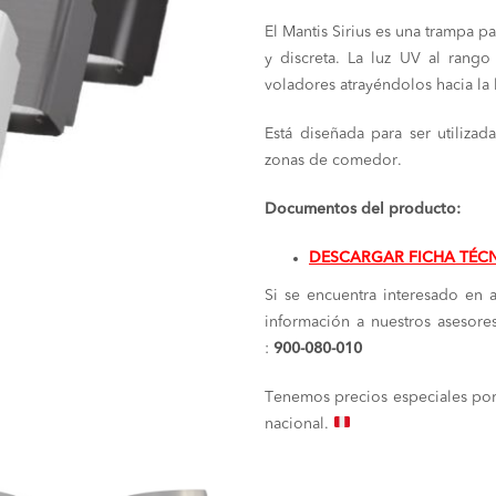
prec
El Mantis Sirius es una trampa p
orig
y discreta. La luz UV al rango
era:
voladores atrayéndolos hacia l
S/ 1
Está diseñada para ser utilizad
zonas de comedor.
Documentos del producto:
DESCARGAR FICHA TÉC
Si se encuentra interesado en 
información a nuestros asesore
:
900-080-010
Tenemos precios especiales por
nacional.