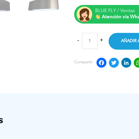
BLUE FLY / Ventas
Atención vía Wh
AÑADIR 
Faceb
Twit
L
Compartir
S