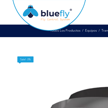
Todos Los Productos
Equipos
Tram
Sale! -3%