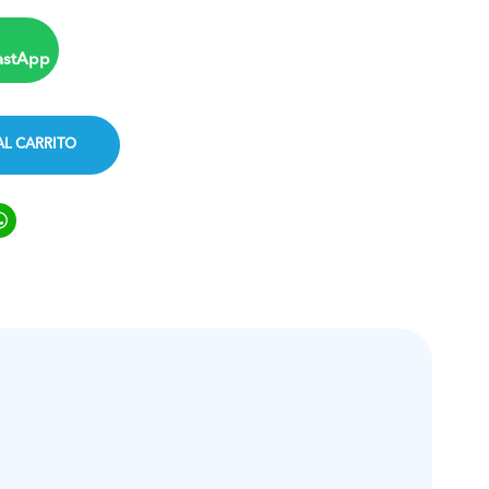
astApp
AL CARRITO
ook
ter
inkedIn
WhatsApp