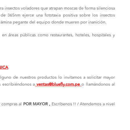
io
precio
ara insectos voladores que atrapan moscas de forma silenciosa
inal
actual
 de 365nm ejerce una fototaxia positiva sobre los insectos
es:
a lámina pegante del equipo donde mueren por inanición.
,600.00.
S/ 1,550.00.
a en áreas públicas como restaurantes, hoteles, hospitales y
NICA
alguno de nuestros productos lo invitamos a solicitar mayor
s escribiéndonos a
ventas@bluefly.com.pe
o llamándonos al
 compras al
POR MAYOR ,
Escríbenos !! / Atendemos a nivel