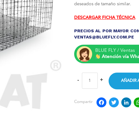
origina
deseados de tamaño similar.
era:
DESCARGAR FICHA TÉCNICA
S/ 85.0
PRECIOS AL POR MAYOR CON
VENTAS@BLUEFLY.COM.PE
BLUE FLY / Ventas
Atención vía Wh
AÑADIR 
Faceb
Twit
L
Compartir