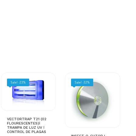
Sale! -23%
Sale! -32%
VECTORTRAP T21 (02
FLOURESCENTES)ǀ
TRAMPA DE LUZ UV ǀ
CONTROL DE PLAGAS
INSECT-O-CUTOR |