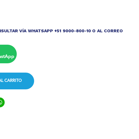
l
actual
es:
0.
S/ 75.00.
SULTAR VÍA WHATSAPP +51 9000-800-10 O AL CORREO
astApp
AL CARRITO
ook
ter
inkedIn
WhatsApp