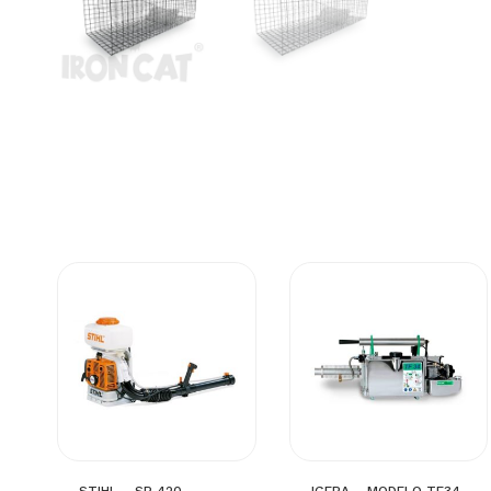
STIHL – SR 420 –
IGEBA – MODELO TF34