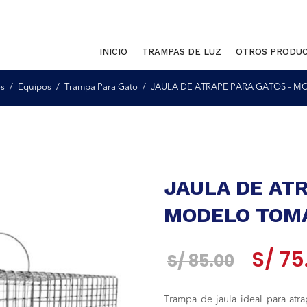
INICIO
TRAMPAS DE LUZ
OTROS PRODU
s
Equipos
Trampa Para Gato
JAULA DE ATRAPE PARA GATOS –
JAULA DE AT
MODELO TOM
El
S/
75
S/
85.00
precio
Trampa de jaula ideal para atr