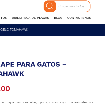
Búsqueda
de
productos
CTOS
BIBLIOTECA DE PLAGAS
BLOG
CONTÁCTENOS
 MODELO TOMAHAWK
RAPE PARA GATOS –
AHAWK
El
.00
precio
apar mapaches, zancadas, gatos, conejos y otros animales no