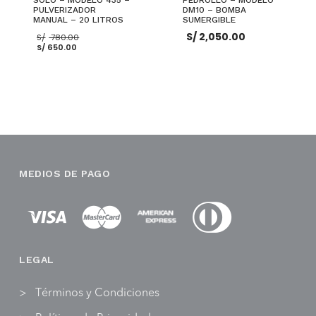
PULVERIZADOR
DM10 – BOMBA
MANUAL – 20 LITROS
SUMERGIBLE
El
S/
2,050.00
S/
780.00
El
precio
S/
650.00
precio
original
actual
era:
es:
S/ 780.00.
S/ 650.00.
AÑADIR AL CARRITO
AÑADIR AL CARRITO
MEDIOS DE PAGO
LEGAL
Términos y Condiciones