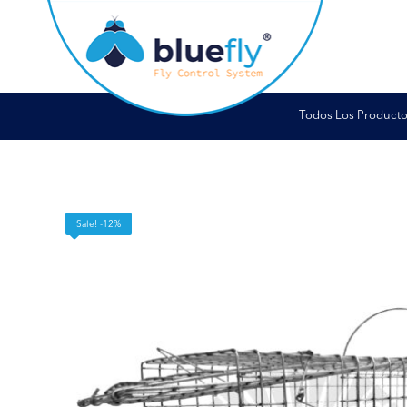
Todos Los Producto
Sale! -12%