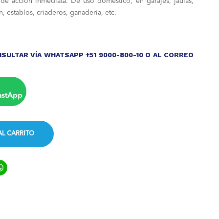
 de acción inmediata. De uso doméstico, en garajes, jaulas,
, establos, criaderos, ganadería, etc.
SULTAR VÍA WHATSAPP +51 9000-800-10 O AL CORREO
astApp
AL CARRITO
ook
ter
inkedIn
WhatsApp