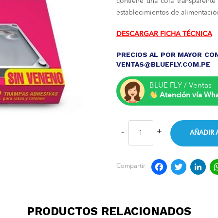
contiene una cola transparente
establecimientos de alimentación
DESCARGAR FICHA TÉCNICA
PRECIOS AL POR MAYOR CON
VENTAS@BLUEFLY.COM.PE
BLUE FLY / Ventas
Atención vía Wh
AÑADIR 
Faceb
Twit
L
Compartir
PRODUCTOS RELACIONADOS