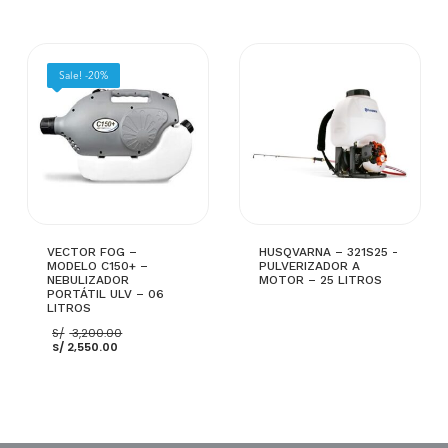
Sale! -20%
VECTOR FOG –
HUSQVARNA – 321S25 -
MODELO C150+ –
PULVERIZADOR A
NEBULIZADOR
MOTOR – 25 LITROS
PORTÁTIL ULV – 06
LITROS
El
S/
3,200.00
El
precio
S/
2,550.00
precio
original
actual
era:
es:
S/ 3,200.00.
LEER MÁS
S/ 2,550.00.
AÑADIR AL CARRITO