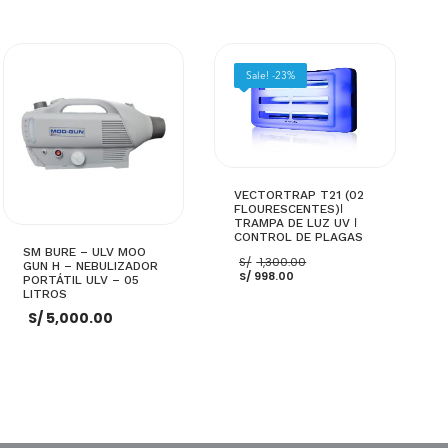
Sale! -23%
VECTORTRAP T21 (02
FLOURESCENTES)ǀ
TRAMPA DE LUZ UV ǀ
CONTROL DE PLAGAS
SM BURE – ULV MOO
El
S/
1,300.00
GUN H – NEBULIZADOR
El
precio
S/
998.00
PORTÁTIL ULV – 05
precio
original
LITROS
actual
era:
es:
S/ 1,300.00.
S/
5,000.00
S/ 998.00.
AÑADIR AL CARRITO
AÑADIR AL CARRITO