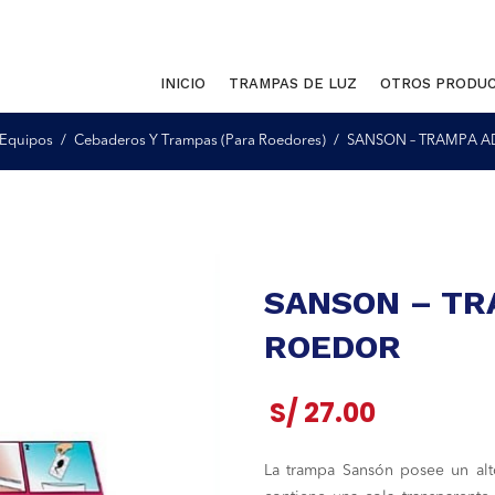
INICIO
TRAMPAS DE LUZ
OTROS PRODU
Equipos
Cebaderos Y Trampas (Para Roedores)
SANSON – TRAMPA A
SANSON – TR
ROEDOR
S/
27.00
La trampa Sansón posee un alto