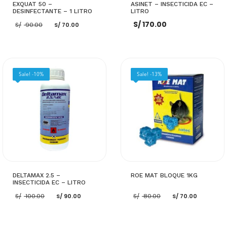
EXQUAT 50 –
ASINET – INSECTICIDA EC –
DESINFECTANTE – 1 LITRO
LITRO
El
El
S/
170.00
S/
90.00
S/
70.00
precio
precio
original
actual
era:
es:
S/ 90.00.
S/ 70.00.
AÑADIR AL CARRITO
AÑADIR AL CARRITO
Sale! -10%
Sale! -13%
DELTAMAX 2.5 –
ROE MAT BLOQUE 1KG
INSECTICIDA EC – LITRO
El
El
El
El
S/
100.00
S/
90.00
S/
80.00
S/
70.00
precio
precio
precio
precio
original
actual
original
actual
era:
es:
era:
es:
S/ 100.00.
S/ 90.00.
S/ 80.00.
S/ 70.0