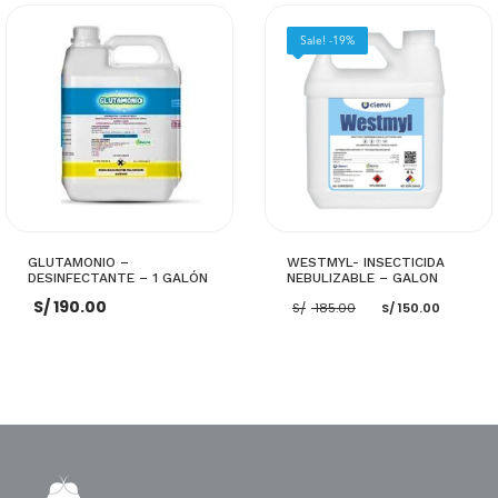
AÑADIR AL CARRITO
AÑADIR AL CARRITO
Sale! -19%
GLUTAMONIO –
WESTMYL- INSECTICIDA
DESINFECTANTE – 1 GALÓN
NEBULIZABLE – GALON
El
El
S/
190.00
S/
185.00
S/
150.00
precio
preci
original
actua
era:
es:
S/ 185.00.
S/ 150
AÑADIR AL CARRITO
AÑADIR AL CARRITO