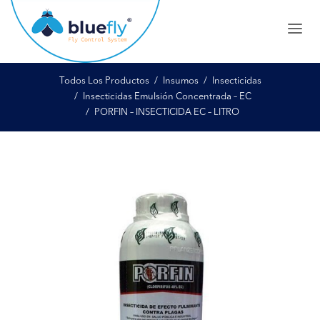
Todos Los Productos
Insumos
Insecticidas
Insecticidas Emulsión Concentrada – EC
PORFIN – INSECTICIDA EC – LITRO