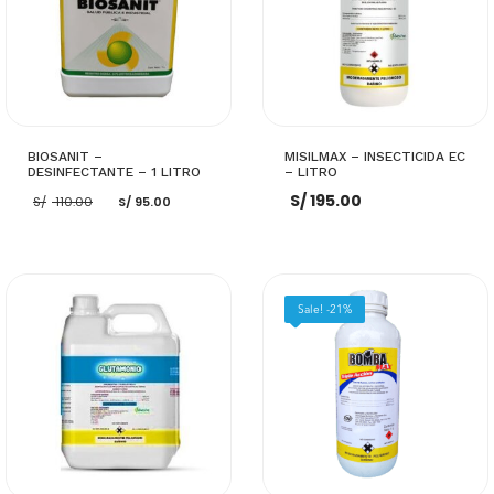
BIOSANIT –
MISILMAX – INSECTICIDA EC
DESINFECTANTE – 1 LITRO
– LITRO
El
El
S/
195.00
S/
110.00
S/
95.00
precio
precio
original
actual
era:
es:
S/ 110.00.
S/ 95.00.
LEER MÁS
AÑADIR AL CARRITO
Sale! -21%