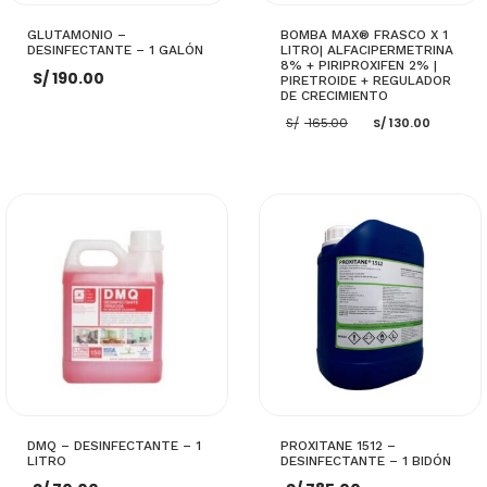
GLUTAMONIO –
BOMBA MAX® FRASCO X 1
DESINFECTANTE – 1 GALÓN
LITRO| ALFACIPERMETRINA
8% + PIRIPROXIFEN 2% |
S/
190.00
PIRETROIDE + REGULADOR
DE CRECIMIENTO
El
El
S/
165.00
S/
130.00
precio
preci
original
actua
era:
es:
S/ 165.00.
S/ 130
AÑADIR AL CARRITO
AÑADIR AL CARRITO
DMQ – DESINFECTANTE – 1
PROXITANE 1512 –
LITRO
DESINFECTANTE – 1 BIDÓN