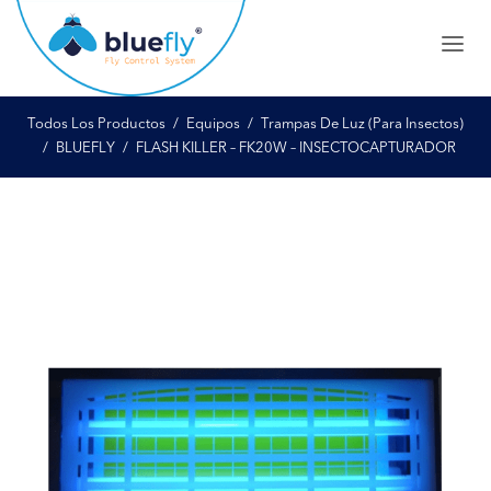
Todos Los Productos
Equipos
Trampas De Luz (Para Insectos)
BLUEFLY
FLASH KILLER – FK20W – INSECTOCAPTURADOR