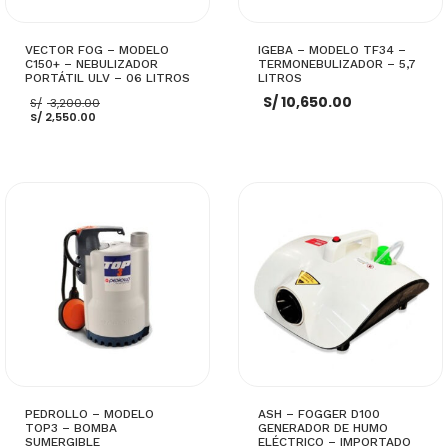
VECTOR FOG – MODELO
IGEBA – MODELO TF34 –
C150+ – NEBULIZADOR
TERMONEBULIZADOR – 5,7
PORTÁTIL ULV – 06 LITROS
LITROS
El
S/
10,650.00
S/
3,200.00
El
precio
S/
2,550.00
precio
original
actual
era:
es:
S/ 3,200.00.
S/ 2,550.00.
AÑADIR AL CARRITO
AÑADIR AL CARRITO
PEDROLLO – MODELO
ASH – FOGGER D100
TOP3 – BOMBA
GENERADOR DE HUMO
SUMERGIBLE
ELÉCTRICO – IMPORTADO