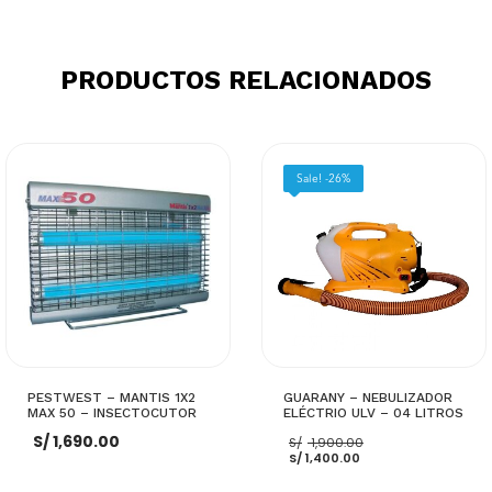
S/ 1,400.00.
S/ 1,100.00.
es:
S/ 2,250.00.
S/ 2,048.00.
AÑADIR AL CARRITO
AÑADIR AL CARRITO
PRODUCTOS RELACIONADOS
Sale! -26%
PESTWEST – MANTIS 1X2
GUARANY – NEBULIZADOR
MAX 50 – INSECTOCUTOR
ELÉCTRIO ULV – 04 LITROS
El
S/
1,690.00
S/
1,900.00
El
precio
S/
1,400.00
precio
original
actual
era: