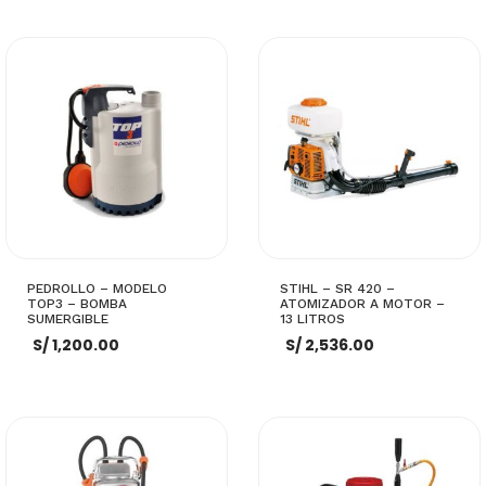
es:
S/ 1,900.00.
S/ 1,400.00.
AÑADIR AL CARRITO
AÑADIR AL CARRITO
PEDROLLO – MODELO
STIHL – SR 420 –
TOP3 – BOMBA
ATOMIZADOR A MOTOR –
SUMERGIBLE
13 LITROS
S/
1,200.00
S/
2,536.00
AÑADIR AL CARRITO
AÑADIR AL CARRITO