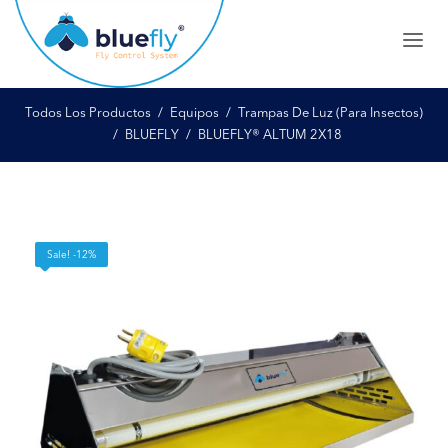
Todos Los Productos
Equipos
Trampas De Luz (Para Insectos)
BLUEFLY
BLUEFLY® ALTUM 2X18
Sale! -12%