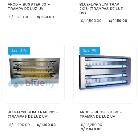
AROD – BUGSTER 30 –
BLUEFLY® SLIM TRAP
TRAMPA DE LUZ UV
2X18-(TRAMPAS DE LUZ
UV)
El
El
S/
1,250.00
S/
850.00
El
El
precio
precio
S/
1,500.00
S/
1,150.00
precio
pre
original
actual
original
act
era:
es:
era:
es:
S/ 1,250.00.
S/ 850.00.
S/ 1,500.00.
S/ 1
AÑADIR AL CARRITO
AÑADIR AL CARRITO
Sale! -21%
Sale! -9%
BLUEFLY® SLIM TRAP 2X15-
AROD – BUGSTER 60 –
(TRAMPAS DE LUZ UV)
TRAMPA DE LUZ UV
El
El
El
S/
1,400.00
S/
1,100.00
S/
2,250.00
precio
precio
El
precio
S/
2,048.00
original
actual
precio
original
era:
es:
actual
era: