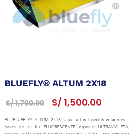
BLUEFLY® ALTUM 2X18
El
El
S/
1,500.00
S/
1,700.00
precio
precio
EL “BLUEFLY® ALTUM 2×18” atrae a los insectos voladores a
original
actual
través de su luz FLUORESCENTE especial ULTRAVIOLETA,