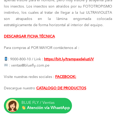
era:
es:
apenas visible para el hombre, pero muy visible y atrayente para
los insectos. Los insectos son atraídos por su FOTOTROPISMO
S/ 1,700.00.
S/ 1,500.
instintivo, los cuales al tratar de llegar a la luz ULTRAVIOLETA
son atrapados en la lámina engomada colocada
estratégicamente de forma horizontal al interior del equipo.
DESCARGAR FICHA TÉCNICA
Para compras al POR MAYOR contáctenos al :
: 9000-800-10 / Link :
https://bit.ly/trampasdeluzUV
: ventas@bluefly.com.pe
Visite nuestras redes sociales :
FACEBOOK:
Descargue nuestro
CATALOGO DE PRODUCTOS
BLUE FLY / Ventas
Atención vía WhastApp