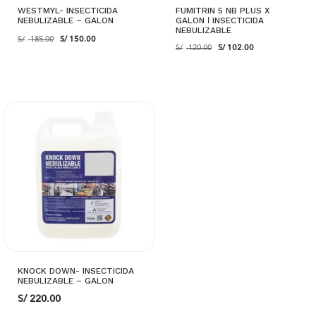
WESTMYL- INSECTICIDA
FUMITRIN 5 NB PLUS X
NEBULIZABLE – GALON
GALON ǀ INSECTICIDA
NEBULIZABLE
El
El
S/
185.00
S/
150.00
El
El
precio
precio
S/
120.00
S/
102.00
precio
precio
original
actual
original
actual
era:
es:
era:
es:
S/ 185.00.
S/ 150.00.
S/ 120.00.
S/ 102.00.
AÑADIR AL CARRITO
AÑADIR AL CARRITO
KNOCK DOWN- INSECTICIDA
NEBULIZABLE – GALON
S/
220.00