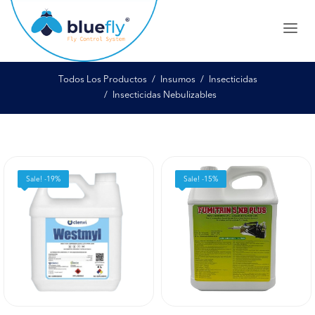
Todos Los Productos
Insumos
Insecticidas
Insecticidas Nebulizables
Sale! -19%
Sale! -15%